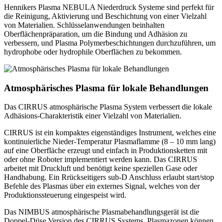
Hennikers Plasma NEBULA Niederdruck Systeme sind perfekt für
die Reinigung, Aktivierung und Beschichtung von einer Vielzahl
von Materialien. Schlüsselanwendungen beinhalten
Oberflächenpräparation, um die Bindung und Adhäsion zu
verbessern, und Plasma Polymerbeschichtungen durchzuführen, um
hydrophobe oder hydrophile Oberflächen zu bekommen.
Atmosphärisches Plasma
für lokale Behandlungen
Das CIRRUS atmosphärische Plasma System verbessert die lokale
Adhäsions-Charakteristik einer Vielzahl von Materialien.
CIRRUS ist ein kompaktes eigenständiges Instrument, welches eine
kontinuierliche Nieder-Temperatur Plasmaflamme (8 – 10 mm lang)
auf eine Oberfläche erzeugt und einfach in Produktionsketten mit
oder ohne Roboter implementiert werden kann. Das CIRRUS
arbeitet mit Druckluft und benötigt keine speziellen Gase oder
Handhabung. Ein Rrückseitigers sub-D Anschluss erlaubt start/stop
Befehle des Plasmas über ein externes Signal, welches von der
Produktionssteuerung eingespeist wird.
Das NIMBUS atmosphärische Plasmabehandlungsgerät ist die
Doppel-Düse Version des CIRRUS Systems. Plasmazonen können