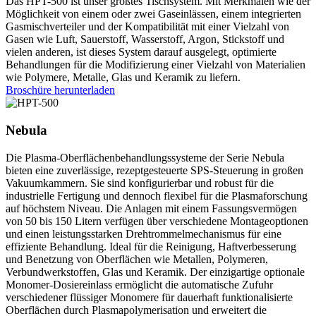
Das HPT-500 ist unser größtes Tischsystem. Mit Merkmalen wie der
Möglichkeit von einem oder zwei Gaseinlässen, einem integrierten
Gasmischverteiler und der Kompatibilität mit einer Vielzahl von
Gasen wie Luft, Sauerstoff, Wasserstoff, Argon, Stickstoff und
vielen anderen, ist dieses System darauf ausgelegt, optimierte
Behandlungen für die Modifizierung einer Vielzahl von Materialien
wie Polymere, Metalle, Glas und Keramik zu liefern.
Broschüre herunterladen
Nebula
Die Plasma-Oberflächenbehandlungssysteme der Serie Nebula
bieten eine zuverlässige, rezeptgesteuerte SPS-Steuerung in großen
Vakuumkammern. Sie sind konfigurierbar und robust für die
industrielle Fertigung und dennoch flexibel für die Plasmaforschung
auf höchstem Niveau. Die Anlagen mit einem Fassungsvermögen
von 50 bis 150 Litern verfügen über verschiedene Montageoptionen
und einen leistungsstarken Drehtrommelmechanismus für eine
effiziente Behandlung. Ideal für die Reinigung, Haftverbesserung
und Benetzung von Oberflächen wie Metallen, Polymeren,
Verbundwerkstoffen, Glas und Keramik. Der einzigartige optionale
Monomer-Dosiereinlass ermöglicht die automatische Zufuhr
verschiedener flüssiger Monomere für dauerhaft funktionalisierte
Oberflächen durch Plasmapolymerisation und erweitert die